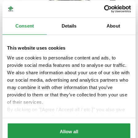
Consent
Details
About
This website uses cookies
We use cookies to personalise content and ads, to
Kugellager Universal 3/4" x 1-
provide social media features and to analyse our traffic.
25/32" geeignet für Snapper
We also share information about your use of our site with
RO-484
our social media, advertising and analytics partners who
7,25 € *
may combine it with other information that you’ve
provided to them or that they’ve collected from your use
7,25 €
inkl. MwSt.
of their services.
By clicking on "[Agree / Accept all / etc.]" you also give
Lieferzeit 5 Tage.
your consent to the disclosure of your behavior in our
store to our partner, shopware AG (Ebbinghoff 10, 48624
Schöppingen, Germany), which cannot assign this data
Allow all