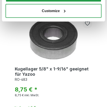
to you personally, but may process it for its own
Angebot anfordern
purposes (e.g. product improvements, market behavior
Customize
analyses).
Kugellager 5/8" x 1-9/16" geeignet
für Yazoo
RO-483
8,75 € *
8,75 €
inkl. MwSt.